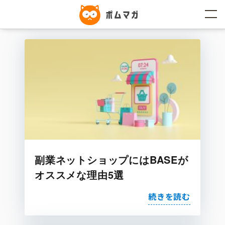
コ
ン
テ
ン
ツ
へ
ス
キ
ッ
プ
副業ネットショップにはBASEが
オススメな理由5選
続きを読む