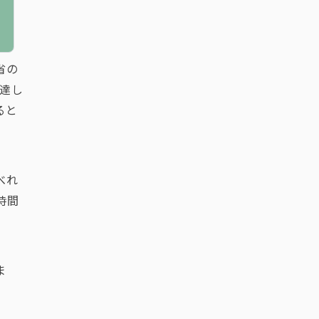
省の
に達し
ると
べれ
時間
ま