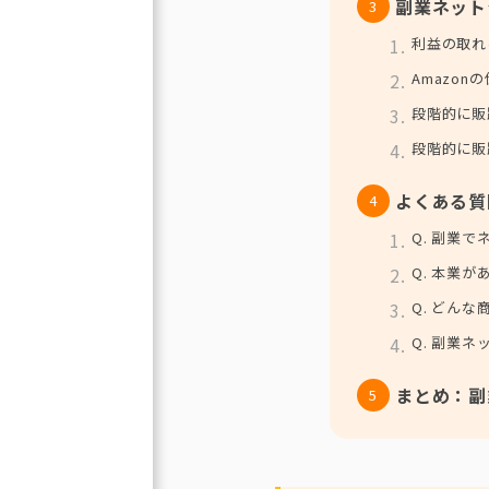
副業ネット
利益の取れ
Amazo
段階的に販
段階的に販
よくある質
Q. 副業
Q. 本業
Q. どん
Q. 副業
まとめ：副