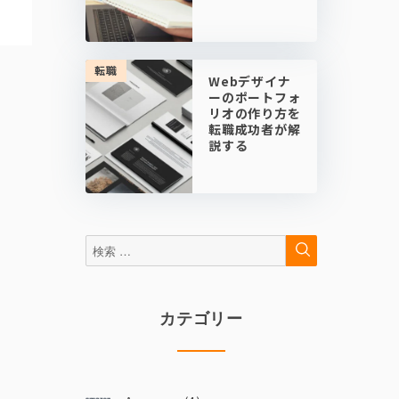
転職
Webデザイナ
ーのポートフォ
リオの作り方を
転職成功者が解
説する
検
検
索
索:
カテゴリー