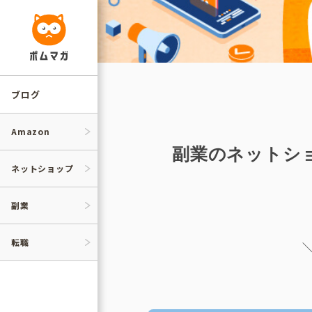
コ
ン
テ
ン
ツ
へ
ス
キ
ッ
ブログ
プ
Amazon
副業のネットシ
ネットショップ
副業
転職