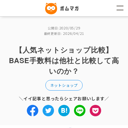
コ
ン
テ
ン
ツ
へ
2020/05/29
公開日:
ス
2026/04/21
キ
最終更新日:
ッ
プ
【人気ネットショップ比較】
BASE手数料は他社と比較して高
いのか？
ネットショップ
＼イイ記事と思ったらシェアお願いします／