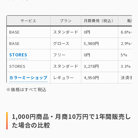
サービス
プラン
月額費用（税込）
販売
BASE
スタンダード
0円
6.6%+4
BASE
グロース
5,980円
2.9%〜
STORES
フリー
0円
5%
STORES
スタンダード
3,278円
3.3%
カラーミーショップ
レギュラー
4,950円
決済手数
※価格はすべて税込
1,000円商品・月商10万円で1年間販売し
た場合の比較