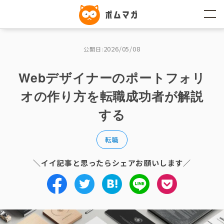
コ
ン
テ
ン
ツ
へ
2026/05/08
公開日:
ス
キ
ッ
Webデザイナーのポートフォリ
プ
オの作り方を転職成功者が解説
する
転職
＼イイ記事と思ったらシェアお願いします／