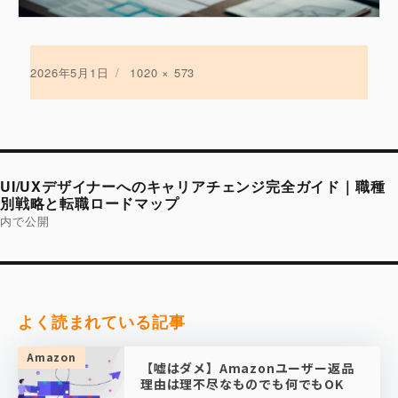
投
2026年5月1日
フ
1020 × 573
稿
ル
日:
サ
イ
ズ
投
稿
UI/UXデザイナーへのキャリアチェンジ完全ガイド｜職種
ナ
ビ
別戦略と転職ロードマップ
ゲ
内で公開
ー
シ
ョ
ン
よく読まれている記事
Amazon
【嘘はダメ】Amazonユーザー返品
理由は理不尽なものでも何でもOK