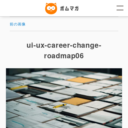
コ
ン
テ
ン
ツ
前の画像
へ
ス
キ
ッ
ui-ux-career-change-
プ
roadmap06