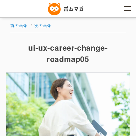
コ
ン
テ
ン
ツ
前の画像
次の画像
へ
ス
キ
ッ
ui-ux-career-change-
プ
roadmap05