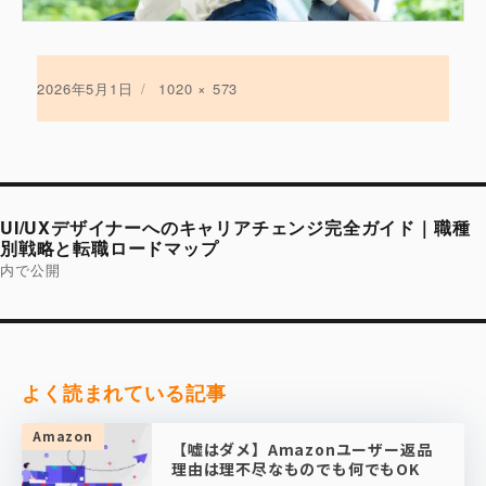
投
2026年5月1日
フ
1020 × 573
稿
ル
日:
サ
イ
ズ
投
稿
UI/UXデザイナーへのキャリアチェンジ完全ガイド｜職種
ナ
ビ
別戦略と転職ロードマップ
ゲ
内で公開
ー
シ
ョ
ン
よく読まれている記事
Amazon
【嘘はダメ】Amazonユーザー返品
理由は理不尽なものでも何でもOK