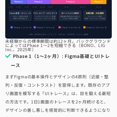
Phase 1
Phase 2
Phase 3
Phase 4
1ヶ月
2ヶ月
3ヶ月
4ヶ月
5ヶ月
6ヶ月
8ヶ月
10ヶ月
12ヶ月
Figma基礎・UIトレース
プロトタイプ・UXリサーチ
ポートフォリオ制作
転職活動・内定獲得
デザイン原則の習得
ユーザーインタビュー実施
課題解決型作品を3点以上
エージェント活用
模写で目を鍛える
ペルソナ・ジャーニー作成
プロセス資料も整備
面接・ポートフォリオ説明
Phase 1: 1〜2ヶ月
Phase 2: 3〜5ヶ月
Phase 3: 6〜10ヶ月
Phase 4: 10〜12ヶ月
出典：BONO公式ロードマップ・LIG Inc.（2025年）をもとに編集
未経験からの標準期間は約12ヶ月。バックグラウンド
によってはPhase 1〜2を短縮できる（BONO、LIG
Inc.、2025年）
Phase 1（1〜2ヶ月）: Figma基礎とUIトレ
ース
まずFigmaの基本操作とデザインの4原則（近接・整
列・反復・コントラスト）を習得します。既存のアプ
リ画面を模写する「UIトレース」は、目を鍛える最短
の方法です。1日1画面のトレースを2ヶ月続けると、
デザインの善し悪しを感覚的に判断できるようになり