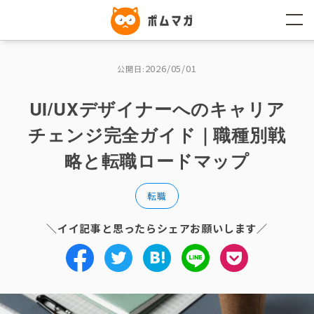
コ
ン
テ
ン
ツ
へ
2026/05/01
公開日:
ス
キ
ッ
UI/UXデザイナーへのキャリア
プ
チェンジ完全ガイド｜職種別戦
略と転職ロードマップ
転職
＼イイ記事と思ったらシェアお願いします／