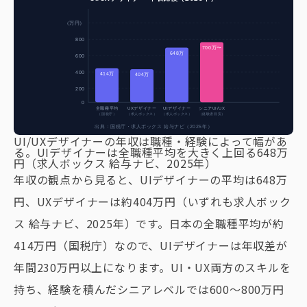
（万円）
800
700万〜
648万
600
400
414万
404万
200
0
全職種平均
UXデザイナー
UIデザイナー
シニアUI/UX
（国税庁）
（求人ボックス）
（求人ボックス）
（経験者目安）
出典：国税庁・求人ボックス 給与ナビ（2025年）
UI/UXデザイナーの年収は職種・経験によって幅があ
る。UIデザイナーは全職種平均を大きく上回る648万
円（求人ボックス 給与ナビ、2025年）
年収の観点から見ると、UIデザイナーの平均は648万
円、UXデザイナーは約404万円（いずれも求人ボック
ス 給与ナビ、2025年）です。日本の全職種平均が約
414万円（国税庁）なので、UIデザイナーは年収差が
年間230万円以上になります。UI・UX両方のスキルを
持ち、経験を積んだシニアレベルでは600〜800万円