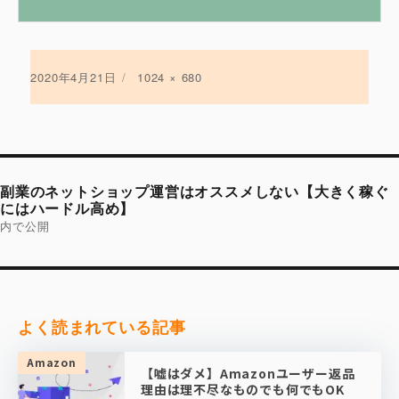
投
2020年4月21日
フ
1024 × 680
稿
ル
日:
サ
イ
ズ
投
稿
副業のネットショップ運営はオススメしない【大きく稼ぐ
ナ
ビ
にはハードル高め】
ゲ
内で公開
ー
シ
ョ
ン
よく読まれている記事
Amazon
【嘘はダメ】Amazonユーザー返品
理由は理不尽なものでも何でもOK