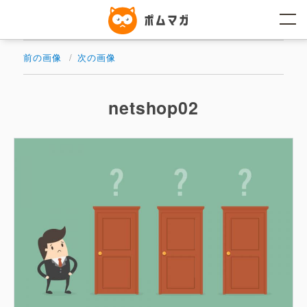
コ
ン
テ
ン
ツ
前の画像
次の画像
へ
ス
キ
ッ
netshop02
プ