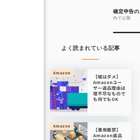
投
稿
確定申告の
ナ
内で公開
ビ
ゲ
ー
よく読まれている記事
シ
ョ
ン
Amazon
【嘘はダメ】
Amazonユー
ザー返品理由は
理不尽なもので
も何でもOK
Amazon
【悪用厳禁】
Amazon返品