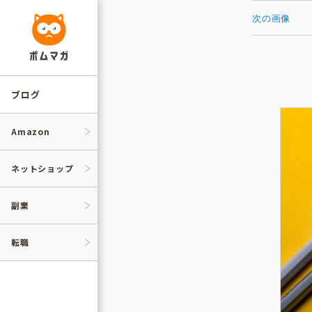
コ
ン
次の画像
テ
ン
ツ
へ
ス
キ
ッ
ブログ
プ
Amazon
ネットショップ
副業
転職