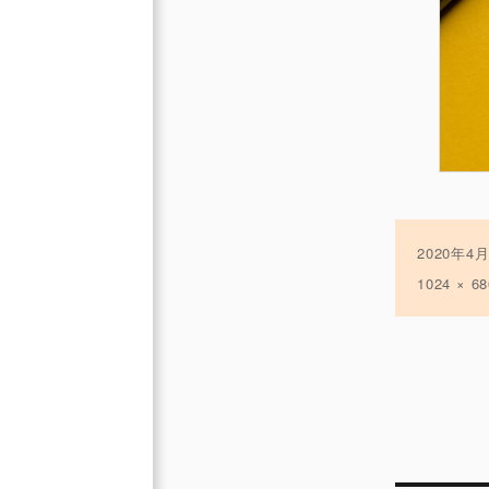
投
2020年4
稿
フ
1024 × 68
日:
ル
サ
イ
ズ