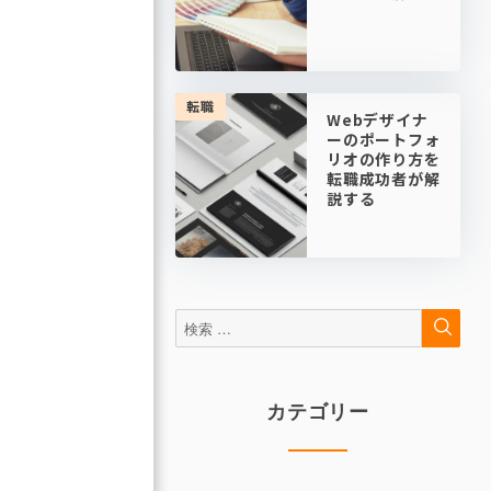
転職
Webデザイナ
ーのポートフォ
リオの作り方を
転職成功者が解
説する
検
検
索
索:
カテゴリー