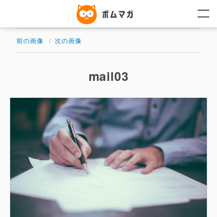
コ
ン
テ
ン
ツ
前の画像
次の画像
へ
ス
キ
ッ
mail03
プ