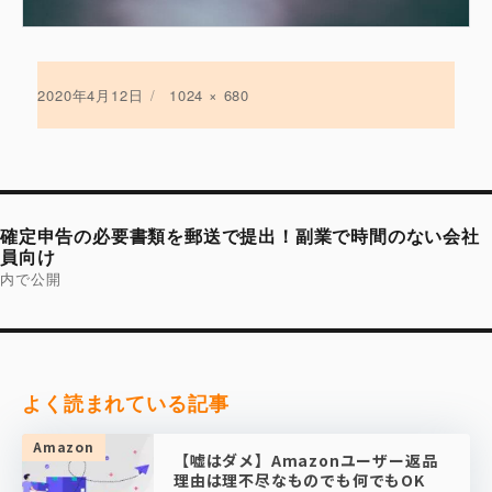
投
2020年4月12日
フ
1024 × 680
稿
ル
日:
サ
イ
ズ
投
稿
確定申告の必要書類を郵送で提出！副業で時間のない会社
ナ
ビ
員向け
ゲ
内で公開
ー
シ
ョ
ン
よく読まれている記事
Amazon
【嘘はダメ】Amazonユーザー返品
理由は理不尽なものでも何でもOK