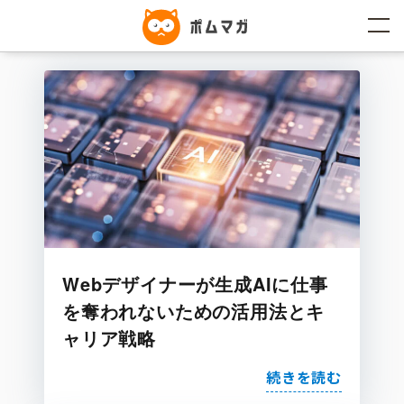
コ
ン
テ
ン
ツ
へ
ス
キ
ッ
プ
Webデザイナーが生成AIに仕事
を奪われないための活用法とキ
ャリア戦略
続きを読む