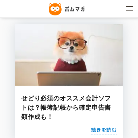
コ
ン
テ
ン
ツ
へ
ス
キ
ッ
プ
せどり必須のオススメ会計ソフ
トは？帳簿記帳から確定申告書
類作成も！
続きを読む