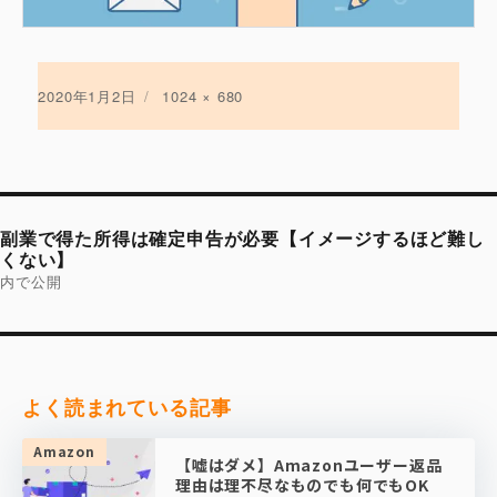
投
2020年1月2日
フ
1024 × 680
稿
ル
日:
サ
イ
ズ
投
稿
副業で得た所得は確定申告が必要【イメージするほど難し
ナ
ビ
くない】
ゲ
内で公開
ー
シ
ョ
ン
よく読まれている記事
Amazon
【嘘はダメ】Amazonユーザー返品
理由は理不尽なものでも何でもOK