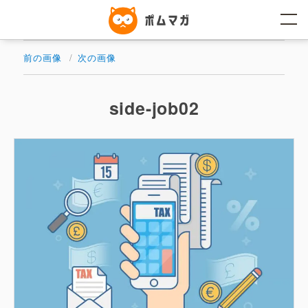
コ
ン
テ
ン
ツ
前の画像
次の画像
へ
ス
キ
ッ
side-job02
プ