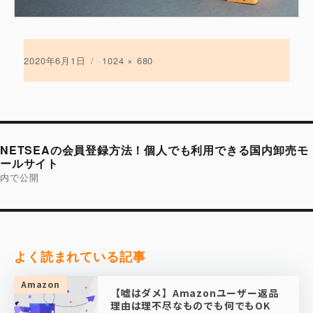
投
2020年6月1日
フ
1024 × 680
稿
ル
日:
サ
イ
ズ
投
稿
NETSEAの会員登録方法！個人でも利用できる国内卸売モ
ナ
ビ
ールサイト
ゲ
内で公開
ー
シ
ョ
ン
よく読まれている記事
Amazon
【嘘はダメ】Amazonユーザー返品
理由は理不尽なものでも何でもOK