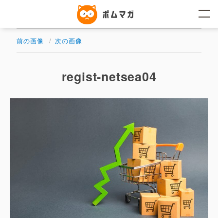
コ
ン
テ
ン
ツ
前の画像
次の画像
へ
ス
キ
ッ
regist-netsea04
プ