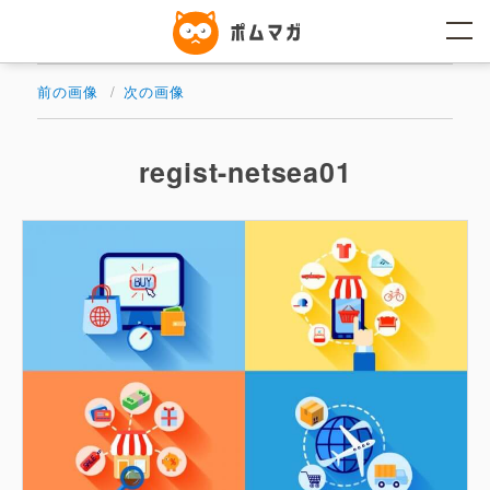
コ
ン
テ
ン
ツ
前の画像
次の画像
へ
ス
キ
ッ
regist-netsea01
プ