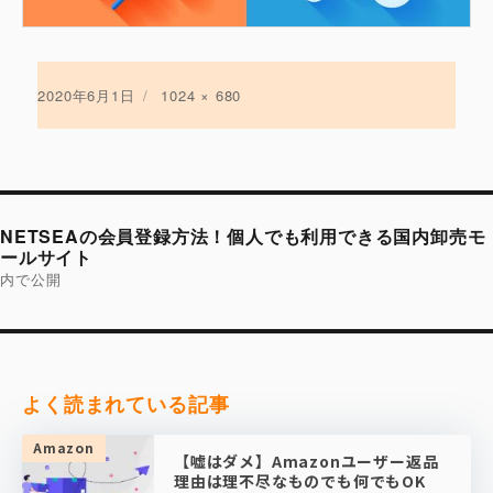
投
2020年6月1日
フ
1024 × 680
稿
ル
日:
サ
イ
ズ
投
稿
NETSEAの会員登録方法！個人でも利用できる国内卸売モ
ナ
ビ
ールサイト
ゲ
内で公開
ー
シ
ョ
ン
よく読まれている記事
Amazon
【嘘はダメ】Amazonユーザー返品
理由は理不尽なものでも何でもOK