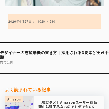
投
2026年4月27日
フ
1020 × 680
稿
ル
日:
サ
イ
ズ
投
稿
デザイナーの志望動機の書き方｜採用される3要素と実践手
ナ
ビ
順
ゲ
内で公開
ー
シ
ョ
ン
よく読まれている記事
Amazon
【嘘はダメ】Amazonユーザー返品
理由は理不尽なものでも何でもOK