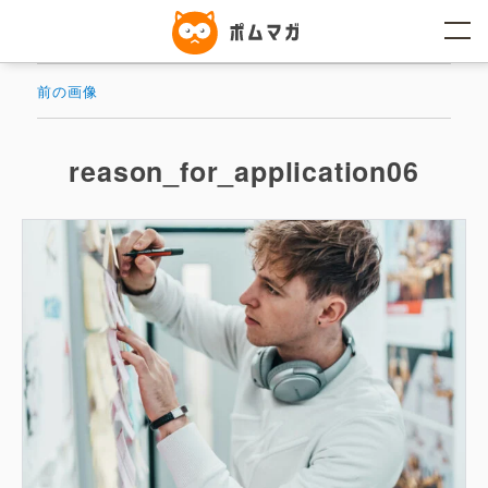
コ
ン
テ
ン
ツ
前の画像
へ
ス
キ
ッ
reason_for_application06
プ