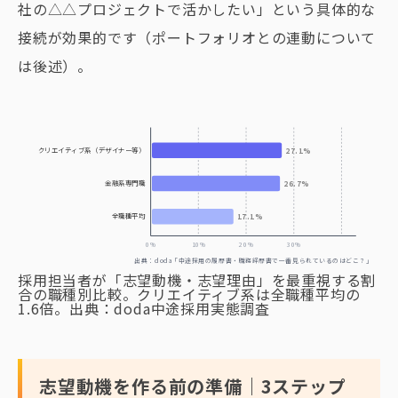
社の△△プロジェクトで活かしたい」という具体的な
接続が効果的です（ポートフォリオとの連動について
は後述）。
クリエイティブ系（デザイナー等）
27.1%
金融系専門職
26.7%
全職種平均
17.1%
0%
10%
20%
30%
出典：doda「中途採用の履歴書・職務経歴書で一番見られているのはどこ？」
採用担当者が「志望動機・志望理由」を最重視する割
合の職種別比較。クリエイティブ系は全職種平均の
1.6倍。出典：doda中途採用実態調査
志望動機を作る前の準備｜3ステップ