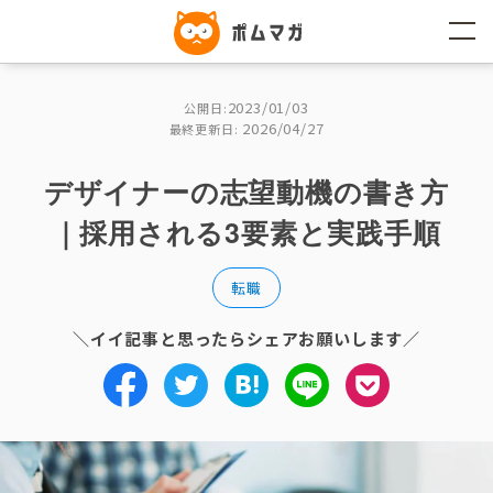
コ
ン
テ
ン
ツ
へ
2023/01/03
公開日:
ス
2026/04/27
キ
最終更新日:
ッ
プ
デザイナーの志望動機の書き方
｜採用される3要素と実践手順
転職
＼イイ記事と思ったらシェアお願いします／