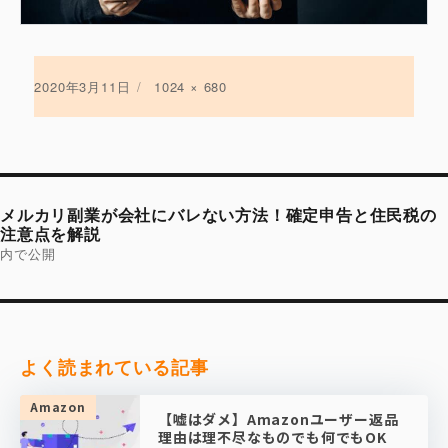
投
2020年3月11日
フ
1024 × 680
稿
ル
日:
サ
イ
ズ
投
稿
メルカリ副業が会社にバレない方法！確定申告と住民税の
ナ
ビ
注意点を解説
ゲ
内で公開
ー
シ
ョ
ン
よく読まれている記事
Amazon
【嘘はダメ】Amazonユーザー返品
理由は理不尽なものでも何でもOK