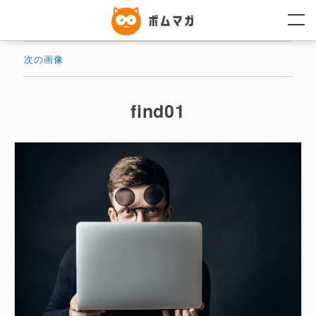
コ
ン
テ
ン
ツ
次の画像
へ
ス
キ
ッ
find01
プ