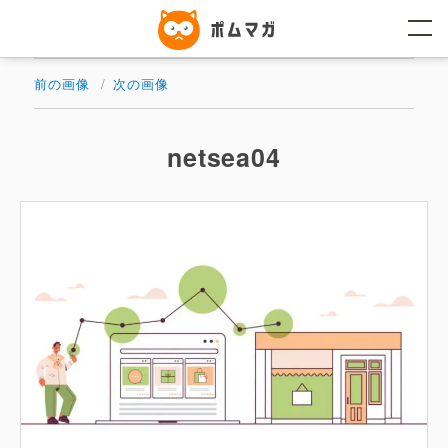
コ
ン
テ
ン
ツ
前の画像
次の画像
へ
ス
キ
ッ
netsea04
プ