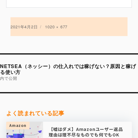
投
2021年4月2日
フ
1020 × 677
稿
ル
日:
サ
イ
ズ
投
稿
NETSEA（ネッシー）の仕入れでは稼げない？原因と稼げ
ナ
ビ
る使い方
ゲ
内で公開
ー
シ
ョ
ン
よく読まれている記事
Amazon
【嘘はダメ】Amazonユーザー返品
理由は理不尽なものでも何でもOK