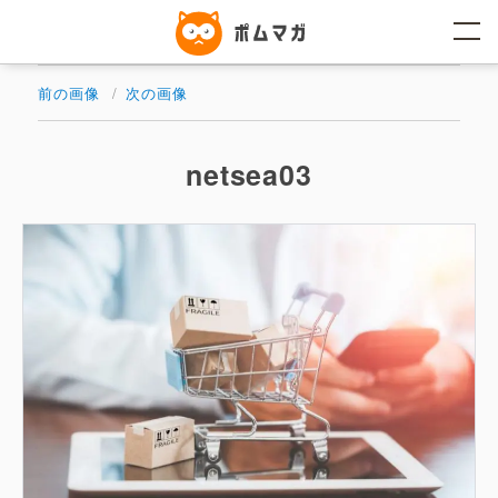
コ
ン
テ
ン
ツ
前の画像
次の画像
へ
ス
キ
ッ
netsea03
プ