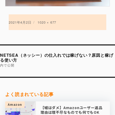
投
2021年4月2日
フ
1020 × 677
稿
ル
日:
サ
イ
ズ
投
稿
NETSEA（ネッシー）の仕入れでは稼げない？原因と稼げ
ナ
ビ
る使い方
ゲ
内で公開
ー
シ
ョ
ン
よく読まれている記事
Amazon
【嘘はダメ】Amazonユーザー返品
理由は理不尽なものでも何でもOK