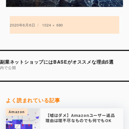
投
2020年6月6日
フ
1024 × 680
稿
ル
日:
サ
イ
ズ
投
稿
副業ネットショップにはBASEがオススメな理由5選
ナ
ビ
内で公開
ゲ
ー
シ
ョ
ン
よく読まれている記事
Amazon
【嘘はダメ】Amazonユーザー返品
理由は理不尽なものでも何でもOK