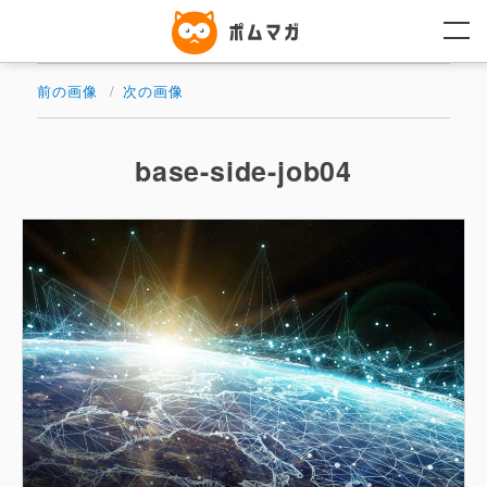
コ
ン
テ
ン
ツ
前の画像
次の画像
へ
ス
キ
ッ
base-side-job04
プ