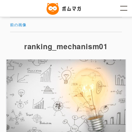
コ
ン
テ
ン
ツ
前の画像
へ
ス
キ
ッ
ranking_mechanism01
プ