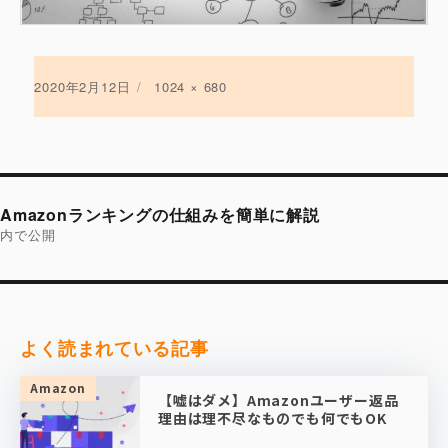
投
2020年2月12日
フ
1024 × 680
稿
ル
日:
サ
イ
ズ
投
稿
Amazonランキングの仕組みを簡単に解説
ナ
ビ
内で公開
ゲ
ー
シ
ョ
ン
よく読まれている記事
Amazon
【嘘はダメ】Amazonユーザー返品
理由は理不尽なものでも何でもOK