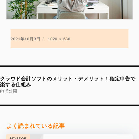
投
2021年10月3日
フ
1020 × 680
稿
ル
日:
サ
イ
ズ
投
稿
クラウド会計ソフトのメリット・デメリット！確定申告で
ナ
ビ
楽する仕組み
ゲ
内で公開
ー
シ
ョ
ン
よく読まれている記事
Amazon