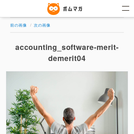
コ
ン
テ
ン
ツ
前の画像
次の画像
へ
ス
キ
ッ
accounting_software-merit-
プ
demerit04