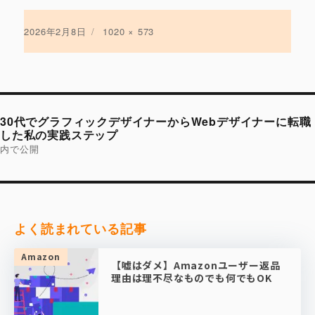
投
2026年2月8日
フ
1020 × 573
稿
ル
日:
サ
イ
ズ
投
稿
30代でグラフィックデザイナーからWebデザイナーに転職
ナ
ビ
した私の実践ステップ
ゲ
内で公開
ー
シ
ョ
ン
よく読まれている記事
Amazon
【嘘はダメ】Amazonユーザー返品
理由は理不尽なものでも何でもOK