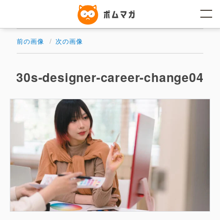
コ
ン
テ
ン
ツ
前の画像
次の画像
へ
ス
キ
ッ
30s-designer-career-change04
プ