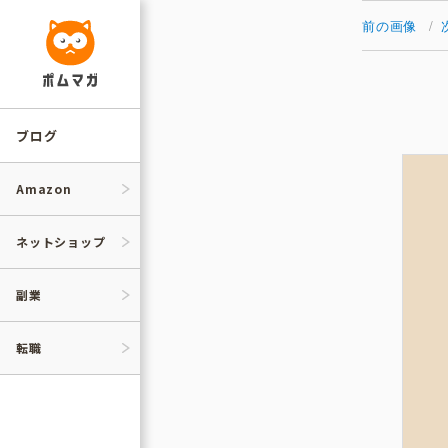
コ
ン
前の画像
テ
ン
ツ
へ
ス
キ
ッ
ブログ
プ
Amazon
ネットショップ
副業
転職