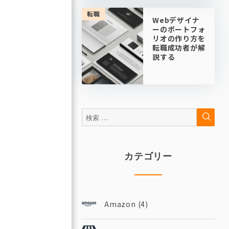
転職
Webデザイナ
ーのポートフォ
リオの作り方を
転職成功者が解
説する
検
検
索
索:
カテゴリー
Amazon
(4)