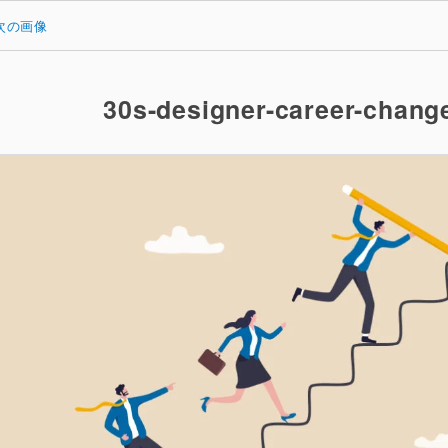
次の画像
30s-designer-career-chang