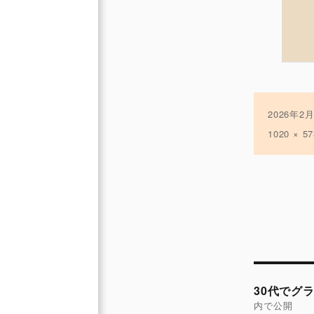
投
2026年2
稿
フ
1020 × 57
日:
ル
サ
イ
ズ
投
稿
30代でグ
ナ
内で公開