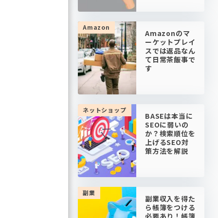
Amazon
Amazonのマ
ーケットプレイ
スでは返品なん
て日常茶飯事で
す
ネットショップ
BASEは本当に
SEOに弱いの
か？検索順位を
上げるSEO対
策方法を解説
副業
副業収入を得た
ら帳簿をつける
必要あり！帳簿