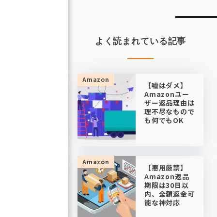
ビ
ゲ
ー
よく読まれている記事
シ
ョ
ン
Amazon
【嘘はダメ】
Amazonユー
ザー返品理由は
理不尽なもので
も何でもOK
Amazon
【悪用厳禁】
Amazon返品
期限は30日以
内、全額返金可
能な神対応