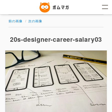
コ
ン
テ
ン
ツ
前の画像
次の画像
へ
ス
キ
ッ
20s-designer-career-salary03
プ