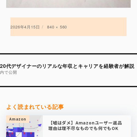
投
2026年4月15日
フ
840 × 560
稿
ル
日:
サ
イ
ズ
投
稿
20代デザイナーのリアルな年収とキャリアを経験者が解説
ナ
ビ
内で公開
ゲ
ー
シ
ョ
ン
よく読まれている記事
Amazon
【嘘はダメ】Amazonユーザー返品
理由は理不尽なものでも何でもOK