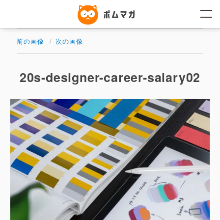
コ
ン
テ
ン
ツ
前の画像
次の画像
へ
ス
キ
ッ
20s-designer-career-salary02
プ