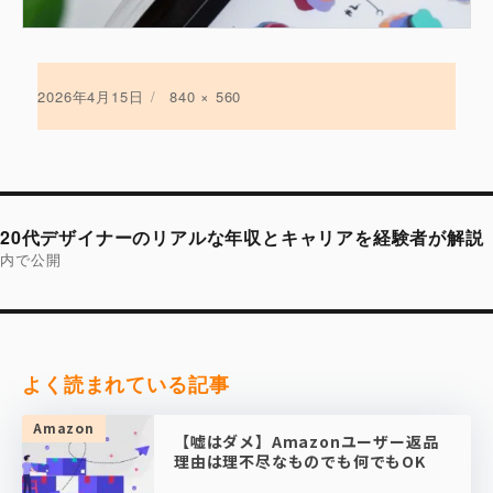
投
2026年4月15日
フ
840 × 560
稿
ル
日:
サ
イ
ズ
投
稿
20代デザイナーのリアルな年収とキャリアを経験者が解説
ナ
ビ
内で公開
ゲ
ー
シ
ョ
ン
よく読まれている記事
Amazon
【嘘はダメ】Amazonユーザー返品
理由は理不尽なものでも何でもOK