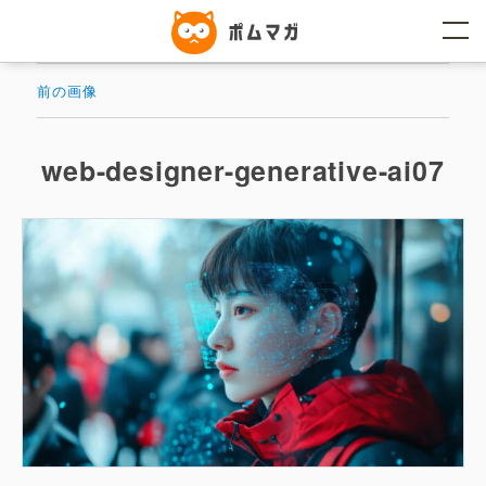
コ
ン
テ
ン
ツ
前の画像
へ
ス
キ
ッ
web-designer-generative-ai07
プ