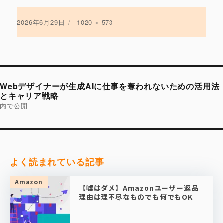
投
2026年6月29日
フ
1020 × 573
稿
ル
日:
サ
イ
ズ
投
稿
Webデザイナーが生成AIに仕事を奪われないための活用法
ナ
ビ
とキャリア戦略
ゲ
内で公開
ー
シ
ョ
ン
よく読まれている記事
Amazon
【嘘はダメ】Amazonユーザー返品
理由は理不尽なものでも何でもOK