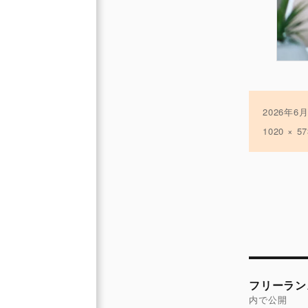
投
2026年6
稿
フ
1020 × 57
日:
ル
サ
イ
ズ
投
稿
フリーラン
ナ
内で公開