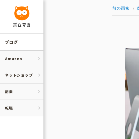
コ
ン
前の画像
テ
ン
ツ
へ
ス
キ
ッ
ブログ
プ
Amazon
ネットショップ
副業
転職