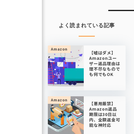
ビ
ゲ
ー
よく読まれている記事
シ
ョ
ン
Amazon
【嘘はダメ】
Amazonユー
ザー返品理由は
理不尽なもので
も何でもOK
Amazon
【悪用厳禁】
Amazon返品
期限は30日以
内、全額返金可
能な神対応