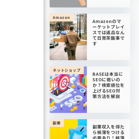
Amazon
Amazonのマ
ーケットプレイ
スでは返品なん
て日常茶飯事で
す
ネットショップ
BASEは本当に
SEOに弱いの
か？検索順位を
上げるSEO対
策方法を解説
副業
副業収入を得た
ら帳簿をつける
必要あり！帳簿