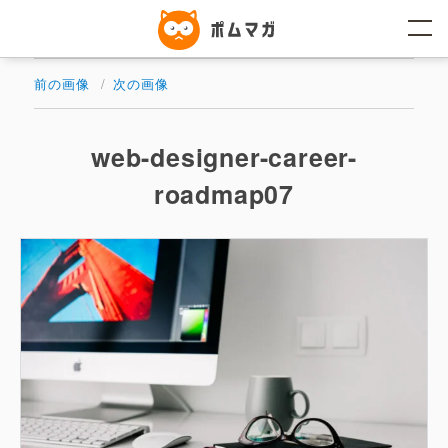
コ
ン
テ
ン
ツ
前の画像
次の画像
へ
ス
キ
ッ
web-designer-career-
プ
roadmap07