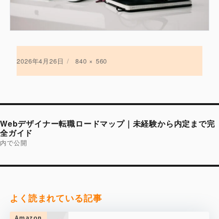
投
2026年4月26日
フ
840 × 560
稿
ル
日:
サ
イ
ズ
投
稿
Webデザイナー転職ロードマップ｜未経験から内定まで完
ナ
ビ
全ガイド
ゲ
内で公開
ー
シ
ョ
ン
よく読まれている記事
Amazon