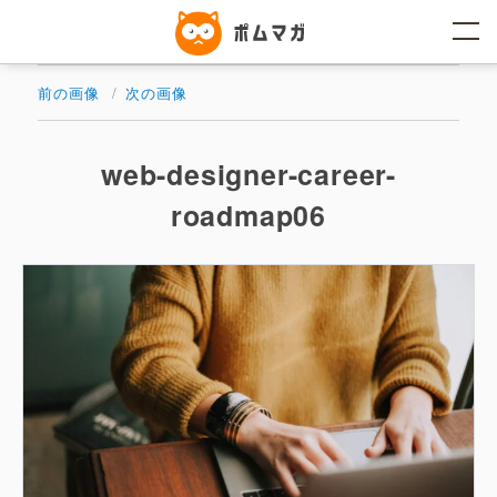
コ
ン
テ
ン
ツ
前の画像
次の画像
へ
ス
キ
ッ
web-designer-career-
プ
roadmap06