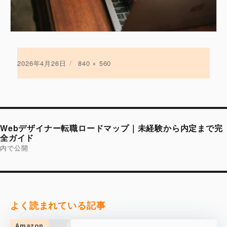
投
2026年4月26日
フ
840 × 560
稿
ル
日:
サ
イ
ズ
投
稿
Webデザイナー転職ロードマップ｜未経験から内定まで完
ナ
ビ
全ガイド
ゲ
内で公開
ー
シ
ョ
ン
よく読まれている記事
Amazon