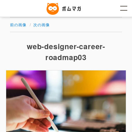
コ
ン
テ
ン
ツ
前の画像
次の画像
へ
ス
キ
ッ
web-designer-career-
プ
roadmap03