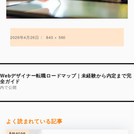
投
2026年4月26日
フ
840 × 560
稿
ル
日:
サ
イ
ズ
投
稿
Webデザイナー転職ロードマップ｜未経験から内定まで完
ナ
ビ
全ガイド
ゲ
内で公開
ー
シ
ョ
ン
よく読まれている記事
Amazon