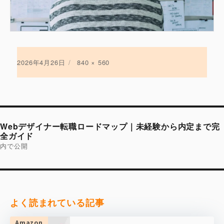
投
2026年4月26日
フ
840 × 560
稿
ル
日:
サ
イ
ズ
投
稿
Webデザイナー転職ロードマップ｜未経験から内定まで完
ナ
ビ
全ガイド
ゲ
内で公開
ー
シ
ョ
ン
よく読まれている記事
Amazon