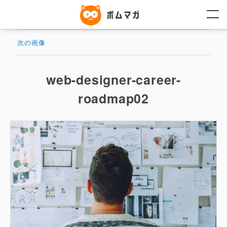
コ
ン
テ
ン
ツ
次の画像
へ
ス
キ
ッ
web-designer-career-
プ
roadmap02