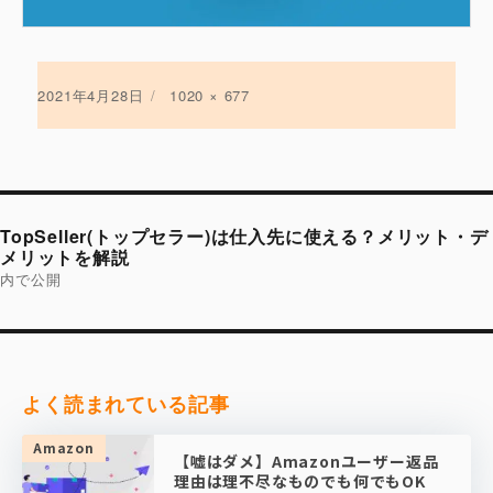
投
2021年4月28日
フ
1020 × 677
稿
ル
日:
サ
イ
ズ
投
稿
TopSeller(トップセラー)は仕入先に使える？メリット・デ
ナ
ビ
メリットを解説
ゲ
内で公開
ー
シ
ョ
ン
よく読まれている記事
Amazon
【嘘はダメ】Amazonユーザー返品
理由は理不尽なものでも何でもOK