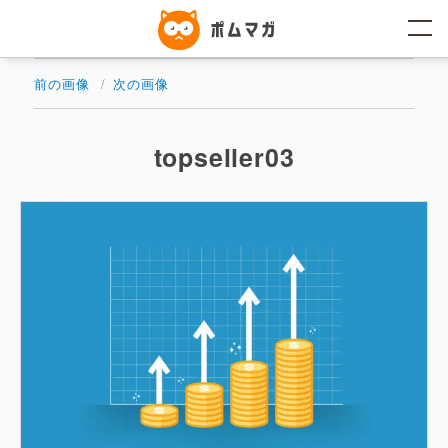
コ
ン
テ
ン
ツ
前の画像
次の画像
へ
ス
キ
ッ
topseller03
プ