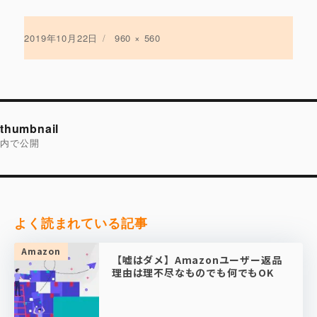
投
2019年10月22日
フ
960 × 560
稿
ル
日:
サ
イ
ズ
投
稿
thumbnail
ナ
ビ
内で公開
ゲ
ー
シ
ョ
ン
よく読まれている記事
Amazon
【嘘はダメ】Amazonユーザー返品
理由は理不尽なものでも何でもOK