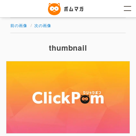
コ
ン
テ
ン
ツ
前の画像
次の画像
へ
ス
キ
ッ
thumbnail
プ