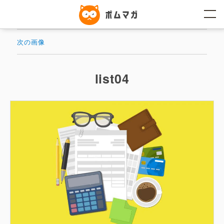
コ
ン
テ
ン
ツ
次の画像
へ
ス
キ
ッ
list04
プ