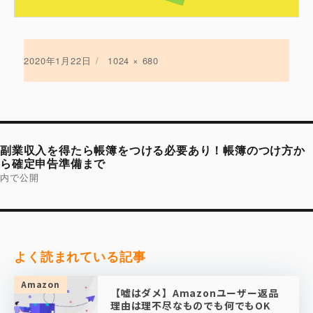
投
2020年1月22日
フ
1024 × 680
稿
ル
日:
サ
イ
ズ
投
稿
副業収入を得たら帳簿をつける必要あり！帳簿のつけ方か
ナ
ビ
ら確定申告準備まで
ゲ
内で公開
ー
シ
ョ
ン
よく読まれている記事
Amazon
【嘘はダメ】Amazonユーザー返品
理由は理不尽なものでも何でもOK