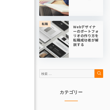
転職
Webデザイナ
ーのポートフォ
リオの作り方を
転職成功者が解
説する
検
検
索
索:
カテゴリー