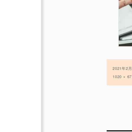
投
2021年2
稿
フ
1020 × 67
日:
ル
サ
イ
ズ