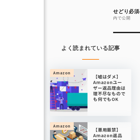
投
稿
せどり必須
ナ
内で公開
ビ
ゲ
ー
よく読まれている記事
シ
ョ
ン
Amazon
【嘘はダメ】
Amazonユー
ザー返品理由は
理不尽なもので
も何でもOK
Amazon
【悪用厳禁】
Amazon返品