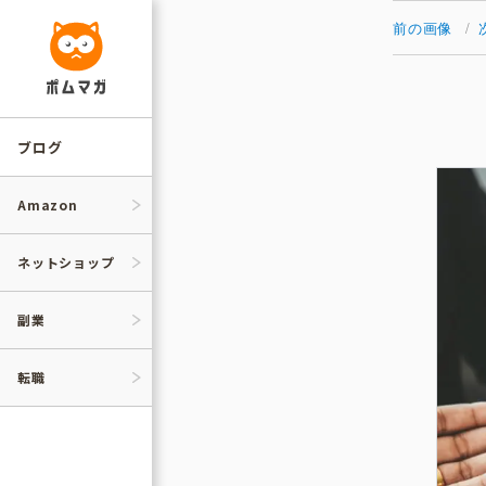
コ
ン
前の画像
テ
ン
ツ
へ
ス
キ
ッ
ブログ
プ
Amazon
ネットショップ
副業
転職