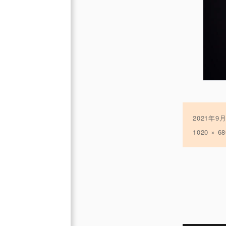
投
2021年9
稿
フ
1020 × 68
日:
ル
サ
イ
ズ