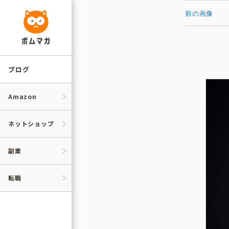
コ
ン
前の画像
テ
ン
ツ
へ
ス
キ
ッ
ブログ
プ
Amazon
ネットショップ
副業
転職