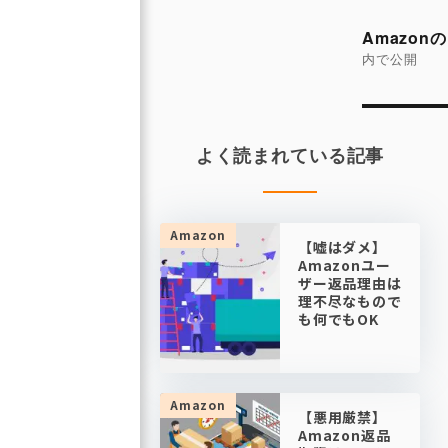
投
稿
Amazo
ナ
内で公開
ビ
ゲ
ー
よく読まれている記事
シ
ョ
ン
Amazon
【嘘はダメ】
Amazonユー
ザー返品理由は
理不尽なもので
も何でもOK
Amazon
【悪用厳禁】
Amazon返品