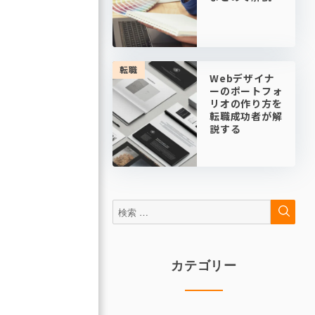
転職
Webデザイナ
ーのポートフォ
リオの作り方を
転職成功者が解
説する
検
検
索
索:
カテゴリー