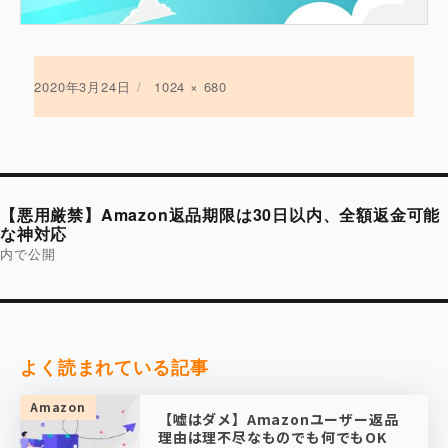
投
2020年3月24日
フ
1024 × 680
稿
ル
日:
サ
イ
ズ
投
稿
【悪用厳禁】Amazon返品期限は30日以内、全額返金可能
ナ
ビ
な神対応
ゲ
内で公開
ー
シ
ョ
ン
よく読まれている記事
Amazon
【嘘はダメ】Amazonユーザー返品
理由は理不尽なものでも何でもOK