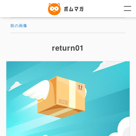
コ
ン
テ
ン
ツ
前の画像
へ
ス
キ
ッ
return01
プ