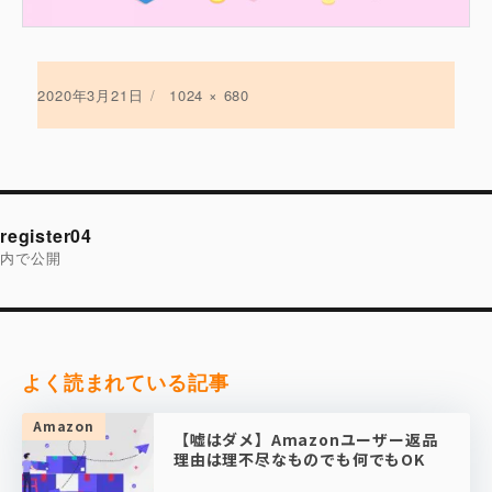
投
2020年3月21日
フ
1024 × 680
稿
ル
日:
サ
イ
ズ
投
稿
register04
ナ
ビ
内で公開
ゲ
ー
シ
ョ
ン
よく読まれている記事
Amazon
【嘘はダメ】Amazonユーザー返品
理由は理不尽なものでも何でもOK