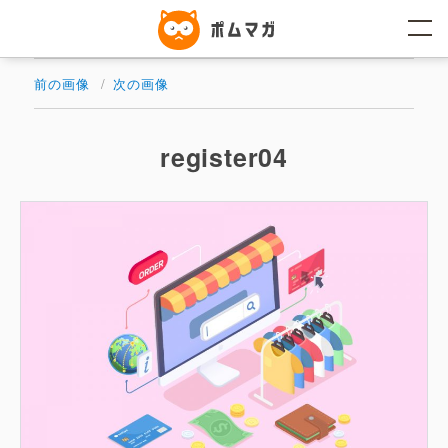
コ
ン
テ
ン
ツ
前の画像
次の画像
へ
ス
キ
ッ
register04
プ