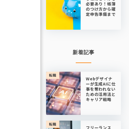
必要あり！帳簿
のつけ方から確
定申告準備まで
新着記事
転職
Webデザイナ
ーが生成AIに仕
事を奪われない
ための活用法と
キャリア戦略
転職
フリーランス