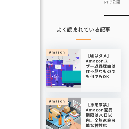
ナ
内で公開
ビ
ゲ
ー
よく読まれている記事
シ
ョ
ン
Amazon
【嘘はダメ】
Amazonユー
ザー返品理由は
理不尽なもので
も何でもOK
Amazon
【悪用厳禁】
Amazon返品
期限は30日以
内、全額返金可
能な神対応