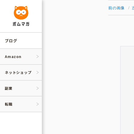
コ
ン
前の画像
テ
ン
ツ
へ
ス
キ
ッ
ブログ
プ
Amazon
ネットショップ
副業
転職