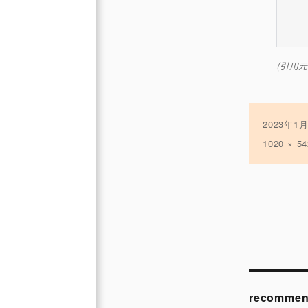
(引用元
投
2023年1
稿
フ
1020 × 54
日:
ル
サ
イ
ズ
投
稿
recommen