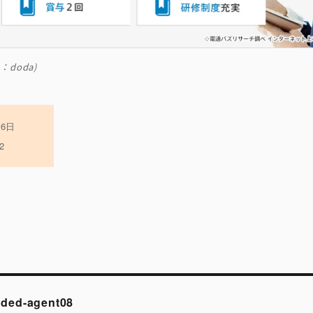
：doda)
月6日
2
ded-agent08