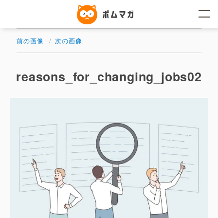
コ
ン
テ
ン
ツ
前の画像
次の画像
へ
ス
キ
ッ
reasons_for_changing_jobs02
プ