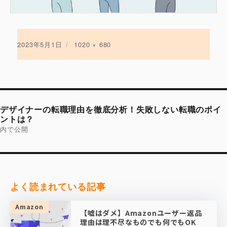
投
2023年5月1日
フ
1020 × 680
稿
ル
日:
サ
イ
ズ
投
稿
デザイナーの転職理由を徹底分析！失敗しない転職のポイ
ナ
ビ
ントは？
ゲ
内で公開
ー
シ
ョ
ン
よく読まれている記事
Amazon
【嘘はダメ】Amazonユーザー返品
理由は理不尽なものでも何でもOK