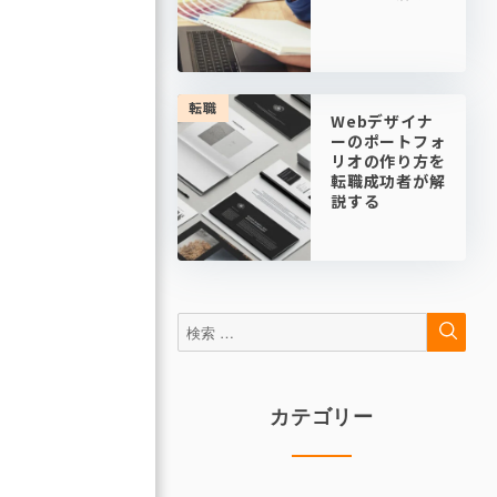
転職
Webデザイナ
ーのポートフォ
リオの作り方を
転職成功者が解
説する
検
検
索
索:
カテゴリー