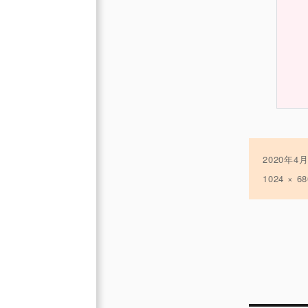
投
2020年4
稿
フ
1024 × 68
日:
ル
サ
イ
ズ