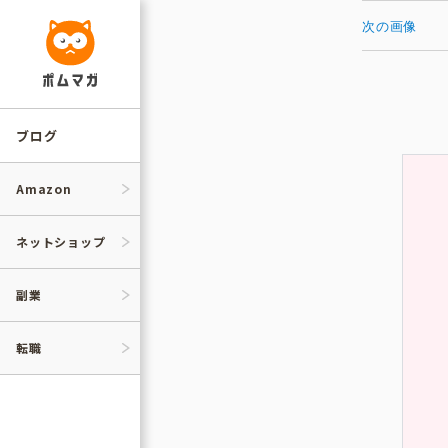
コ
ン
次の画像
テ
ン
ツ
へ
ス
キ
ッ
ブログ
プ
Amazon
ネットショップ
副業
転職