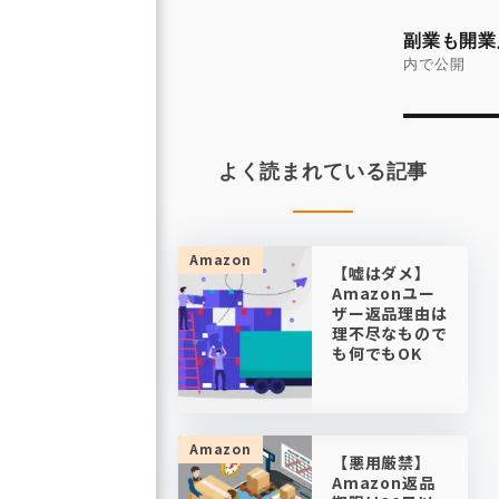
投
稿
副業も開業
ナ
内で公開
ビ
ゲ
ー
よく読まれている記事
シ
ョ
ン
Amazon
【嘘はダメ】
Amazonユー
ザー返品理由は
理不尽なもので
も何でもOK
Amazon
【悪用厳禁】
Amazon返品