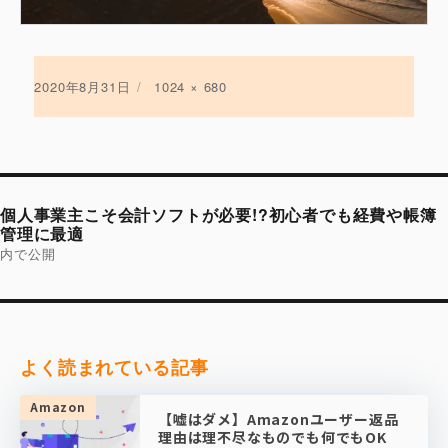
投
2020年8月31日
フ
1024 × 680
稿
ル
日:
サ
イ
ズ
投
稿
個人事業主こそ会計ソフトが必要!?初心者でも経費や帳簿
ナ
ビ
管理に最適
ゲ
内で公開
ー
シ
ョ
ン
よく読まれている記事
Amazon
【嘘はダメ】Amazonユーザー返品
理由は理不尽なものでも何でもOK