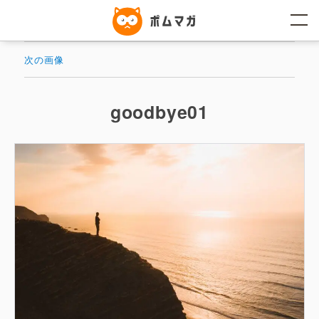
コ
ン
テ
ン
ツ
次の画像
へ
ス
キ
ッ
goodbye01
プ