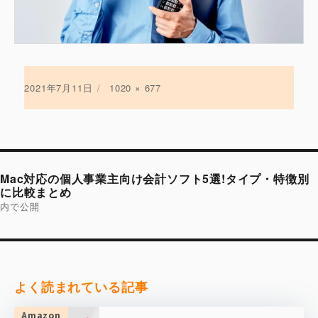
投
2021年7月11日
フ
1020 × 677
稿
ル
日:
サ
イ
ズ
投
稿
Mac対応の個人事業主向け会計ソフト5選!タイプ・特徴別
ナ
ビ
に比較まとめ
ゲ
内で公開
ー
シ
ョ
ン
よく読まれている記事
Amazon