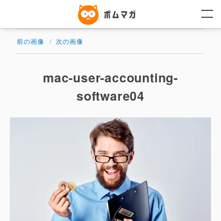
コ
ン
テ
ン
ツ
前の画像
次の画像
へ
ス
キ
ッ
mac-user-accounting-
プ
software04