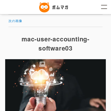
コ
ン
テ
ン
ツ
次の画像
へ
ス
キ
ッ
mac-user-accounting-
プ
software03