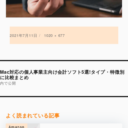
投
2021年7月11日
フ
1020 × 677
稿
ル
日:
サ
イ
ズ
投
稿
Mac対応の個人事業主向け会計ソフト5選!タイプ・特徴別
ナ
ビ
に比較まとめ
ゲ
内で公開
ー
シ
ョ
ン
よく読まれている記事
Amazon