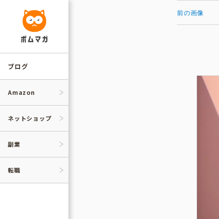
コ
ン
前の画像
テ
ン
ツ
へ
ス
キ
ッ
ブログ
プ
Amazon
ネットショップ
副業
転職