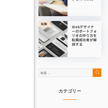
転職
Webデザイナ
ーのポートフォ
リオの作り方を
転職成功者が解
説する
検
検
索
索:
カテゴリー