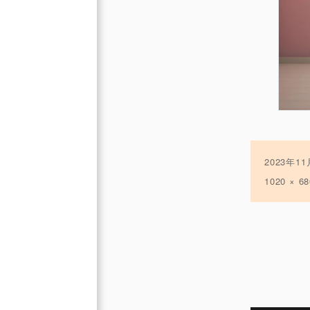
投
2023年1
稿
フ
1020 × 68
日:
ル
サ
イ
ズ