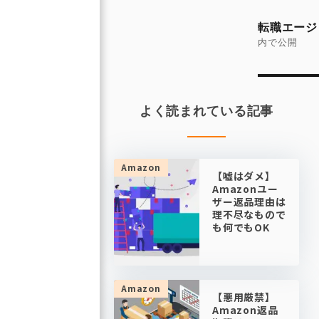
投
稿
転職エージ
ナ
内で公開
ビ
ゲ
ー
よく読まれている記事
シ
ョ
ン
Amazon
【嘘はダメ】
Amazonユー
ザー返品理由は
理不尽なもので
も何でもOK
Amazon
【悪用厳禁】
Amazon返品