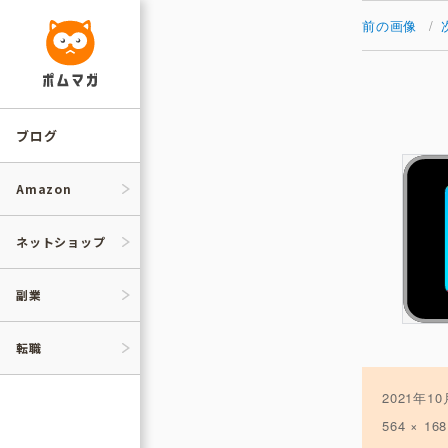
コ
ン
前の画像
テ
ン
ツ
へ
ス
キ
ッ
ブログ
プ
Amazon
ネットショップ
副業
転職
投
2021年1
稿
フ
564 × 168
日:
ル