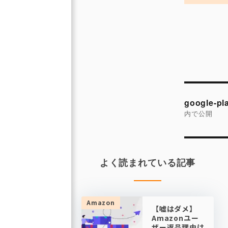
サ
イ
ズ
投
稿
google-pl
ナ
内で公開
ビ
ゲ
ー
よく読まれている記事
シ
ョ
ン
Amazon
【嘘はダメ】
Amazonユー
ザー返品理由は