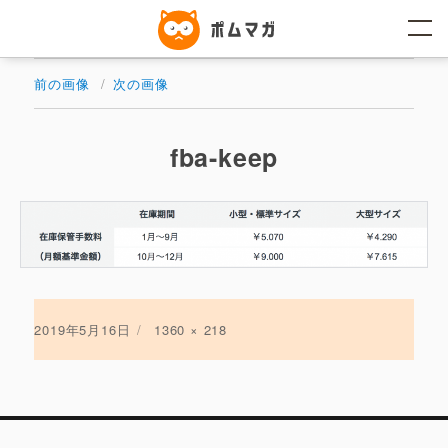
コ
ン
テ
ン
ツ
前の画像
次の画像
へ
ス
キ
ッ
fba-keep
プ
投
2019年5月16日
フ
1360 × 218
稿
ル
日:
サ
イ
ズ
投
稿