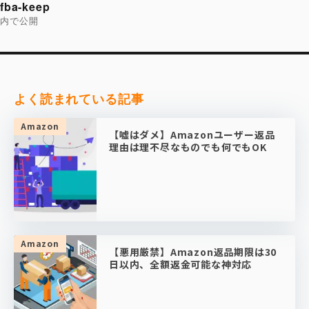
fba-keep
ナ
ビ
内で公開
ゲ
ー
シ
ョ
ン
よく読まれている記事
Amazon
【嘘はダメ】Amazonユーザー返品
理由は理不尽なものでも何でもOK
Amazon
【悪用厳禁】Amazon返品期限は30
日以内、全額返金可能な神対応