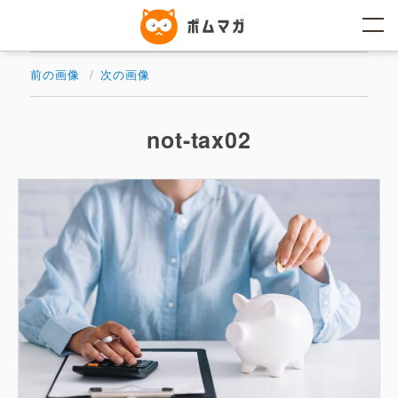
コ
ン
テ
ン
ツ
前の画像
次の画像
へ
ス
キ
ッ
not-tax02
プ