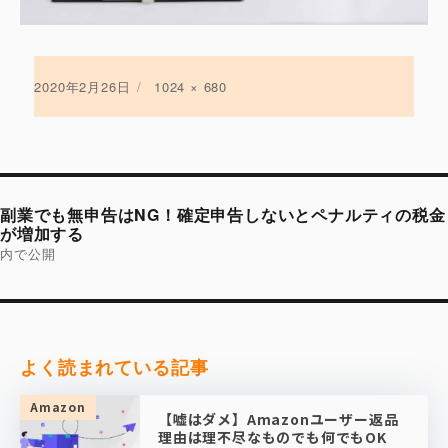
投
2020年2月26日
フ
1024 × 680
稿
ル
日:
サ
イ
ズ
投
稿
副業でも無申告はNG！確定申告しないとペナルティの税金
ナ
ビ
が増加する
ゲ
内で公開
ー
シ
ョ
ン
よく読まれている記事
Amazon
【嘘はダメ】Amazonユーザー返品
理由は理不尽なものでも何でもOK